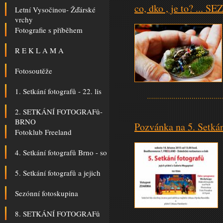
co, dko , je to? ..
Letní Vysočinou- Žďárské
vrchy
Fotografie s příběhem
R E K L A M A
Fotosoutěže
1. Setkání fotografů - 22. lis
2. SETKÁNÍ FOTOGRAFů-
BRNO
Pozvánka na 5. Setkán
Fotoklub Freeland
4. Setkání fotografů Brno - so
5. Setkání fotografů a jejich
Sezónní fotoskupina
8. SETKÁNÍ FOTOGRAFů