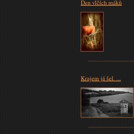
Den vlčích máků
Krajem já šel. ...